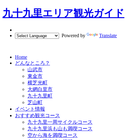
九十九里エリア観光ガイド
Powered by
Translate
Home
どんなところ？
山武市
東金市
横芝光町
大網白里市
九十九里町
芝山町
イベント情報
おすすめ観光コース
九十九里一周サイクルコース
九十九里浜も山も満喫コース
空から海を満喫コース