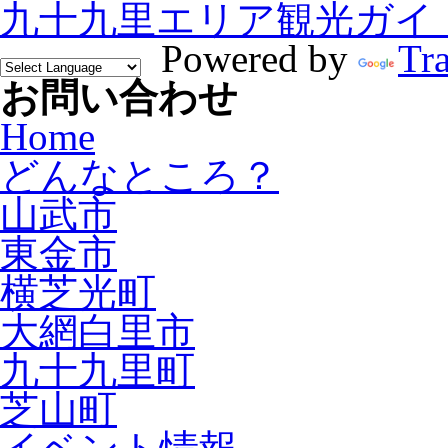
九十九里エリア観光ガイ
Powered by
Tra
お問い合わせ
Home
どんなところ？
山武市
東金市
横芝光町
大網白里市
九十九里町
芝山町