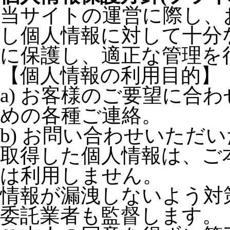
当サイトの運営に際し、
し個人情報に対して十分
に保護し、適正な管理を
【個人情報の利用目的】
a) お客様のご要望に合
めの各種ご連絡。
b) お問い合わせいただ
取得した個人情報は、ご
は利用しません。
情報が漏洩しないよう対
委託業者も監督します。