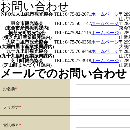
お問い合わせ
NPO法人山武市観光協会
TEL: 0475-82-2071
ホームページ
〒289
山武
東金市観光協会
TEL: 0475-50-1142
ホームページ
〒283
(東金市産業振興課内)
東金
横芝光町観光協会
TEL: 0475-84-1215
ホームページ
〒289
(横芝光町産業振興課内)
山武
大網白里市観光協会
TEL: 0475-70-0356
ホームページ
〒299
(大網白里市産業振興課内)
大網
九十九里町観光協会
TEL: 0475-76-9449
ホームページ
〒283
(九十九里町産業振興課内)
山武
芝山町観光協会
TEL: 0479-77-3918
ホームページ
〒289
(芝山町まちづくり課内)
山武
メールでのお問い合わせ
お名前
*
フリガナ
*
電話番号
*