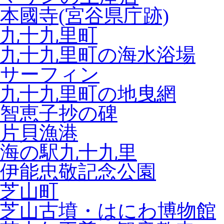
本國寺(宮谷県庁跡)
九十九里町
九十九里町の海水浴場
サーフィン
九十九里町の地曳網
智恵子抄の碑
片貝漁港
海の駅九十九里
伊能忠敬記念公園
芝山町
芝山古墳・はにわ博物館