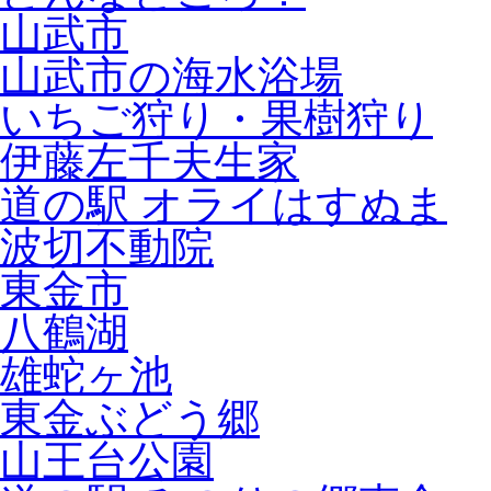
山武市
山武市の海水浴場
いちご狩り・果樹狩り
伊藤左千夫生家
道の駅 オライはすぬま
波切不動院
東金市
八鶴湖
雄蛇ヶ池
東金ぶどう郷
山王台公園