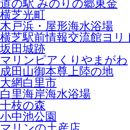
道の駅 みのりの郷東金
横芝光町
木戸浜・屋形海水浴場
横芝駅前情報交流館ヨリ
坂田城跡
マリンピアくりやまがわ
成田山御本尊上陸の地
大網白里市
白里海岸海水浴場
十枝の森
小中池公園
マリンの土産店